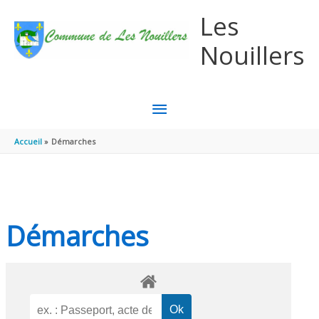
Aller au contenu
Aller au pied de page
Les
Nouillers
MENU
PRINCIPAL
Accueil
Démarches
Démarches