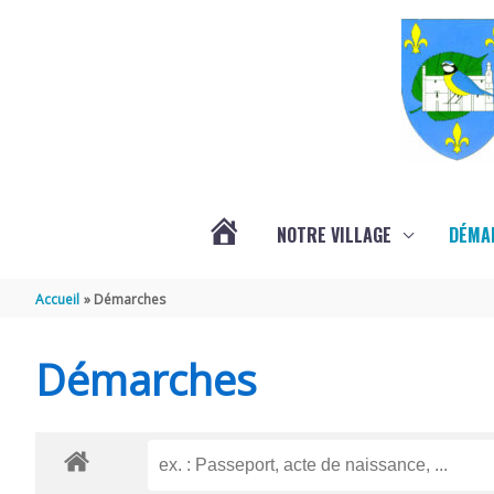
Aller au contenu
Aller au pied de page
NOTRE VILLAGE
DÉMA
ACTUALITÉS
Accueil
Démarches
LOCALES
Démarches