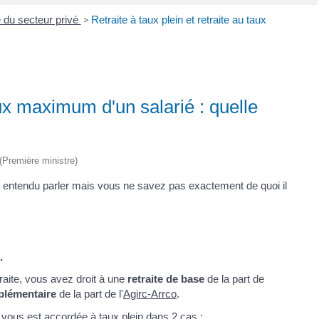
é du secteur privé
>
Retraite à taux plein et retraite au taux
taux maximum d'un salarié : quelle
 (Première ministre)
ez entendu parler mais vous ne savez pas exactement de quoi il
.
traite, vous avez droit à une
retraite de base
de la part de
plémentaire
de la part de l'
Agirc-Arrco
.
e vous est accordée à taux plein dans 2 cas :