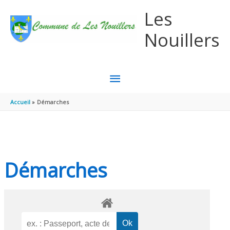
Aller au contenu
Aller au pied de page
Les
Nouillers
MENU
PRINCIPAL
Accueil
Démarches
Démarches