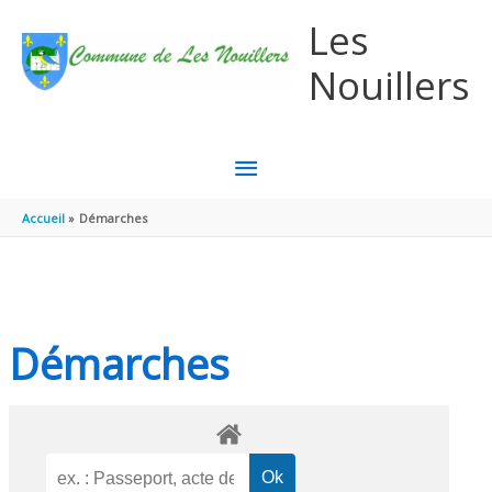
Aller au contenu
Aller au pied de page
Les
Nouillers
MENU
PRINCIPAL
Accueil
Démarches
Démarches