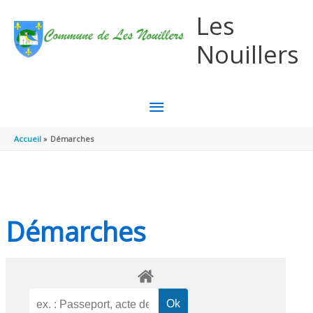
Aller au contenu
Aller au pied de page
Les
Nouillers
MENU
PRINCIPAL
Accueil
Démarches
Démarches