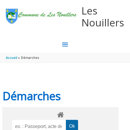
Aller au contenu
Aller au pied de page
Les
Nouillers
MENU
PRINCIPAL
Accueil
Démarches
Démarches