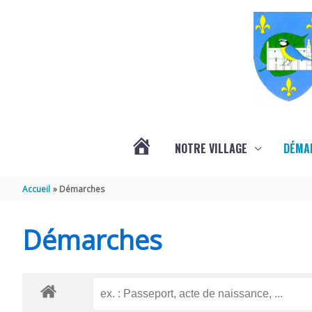
Aller au contenu
Aller au pied de page
NOTRE VILLAGE
DÉMA
ACTUALITÉS
Accueil
Démarches
LOCALES
Démarches