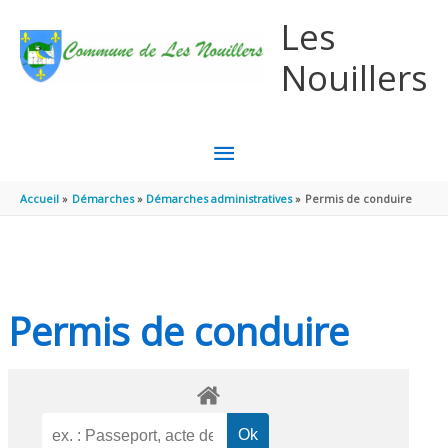
Aller au contenu
Aller au pied de page
Les
Nouillers
MENU
PRINCIPAL
Accueil
Démarches
Démarches administratives
Permis de conduire
Permis de conduire