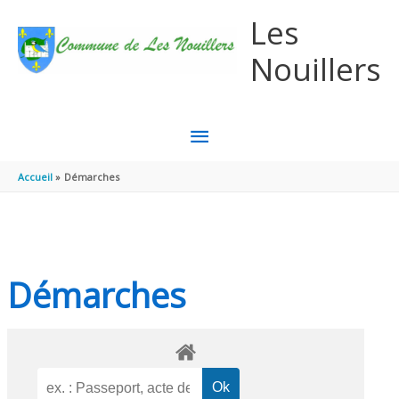
Aller au contenu
Aller au pied de page
Les
Nouillers
MENU
PRINCIPAL
Accueil
Démarches
Démarches