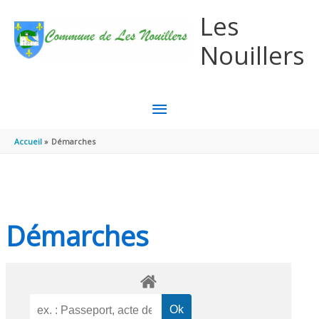
Aller au contenu
Aller au pied de page
Les
Nouillers
MENU
PRINCIPAL
Accueil
Démarches
Démarches