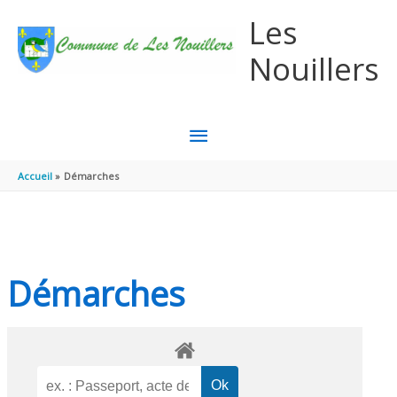
Aller au contenu
Aller au pied de page
Les
Nouillers
MENU
PRINCIPAL
Accueil
Démarches
Démarches