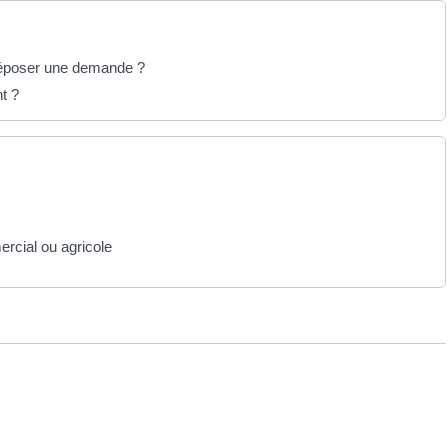
 déposer une demande ?
t ?
rcial ou agricole