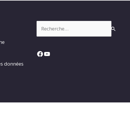
Rechercher :
rme
Facebook
YouTube
es données