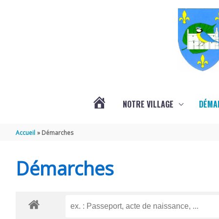
Aller au contenu
Aller au pied de page
NOTRE VILLAGE
DÉMA
ACTUALITÉS
Accueil
Démarches
LOCALES
Démarches