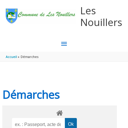
Aller au contenu
Aller au pied de page
Les
Nouillers
MENU
PRINCIPAL
Accueil
Démarches
Démarches