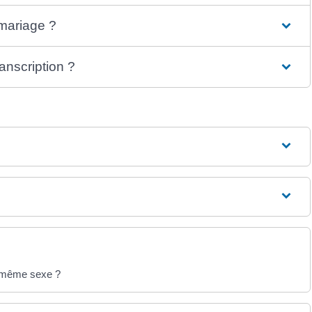
mariage ?
anscription ?
e même sexe ?