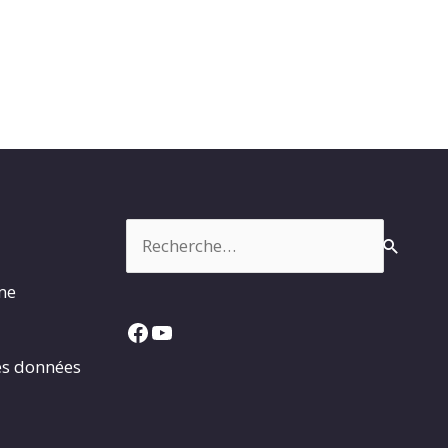
Rechercher :
rme
Facebook
YouTube
es données