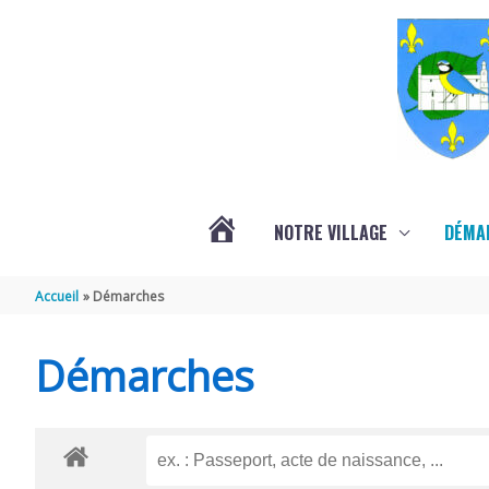
Aller au contenu
Aller au pied de page
NOTRE VILLAGE
DÉMA
ACTUALITÉS
Accueil
Démarches
LOCALES
Démarches