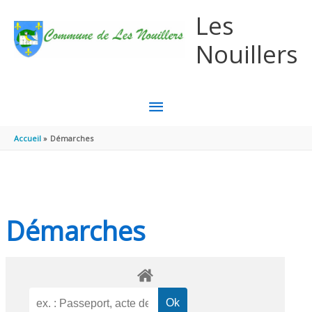
Aller au contenu
Aller au pied de page
Les
Nouillers
MENU
PRINCIPAL
Accueil
Démarches
Démarches