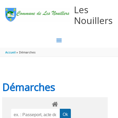
Aller au contenu
Aller au pied de page
Les
Nouillers
MENU
PRINCIPAL
Accueil
Démarches
Démarches