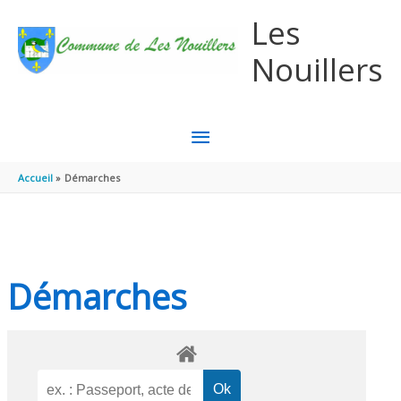
Aller au contenu
Aller au pied de page
Les
Nouillers
MENU
PRINCIPAL
Accueil
Démarches
Démarches