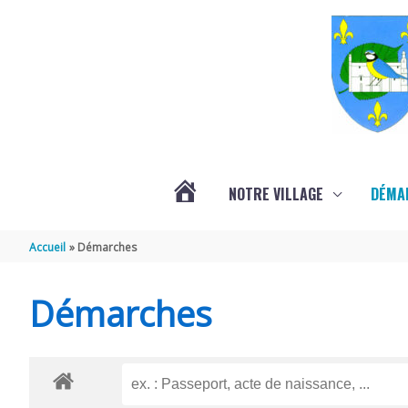
Aller au contenu
Aller au pied de page
NOTRE VILLAGE
DÉMA
ACTUALITÉS
Accueil
Démarches
LOCALES
Démarches