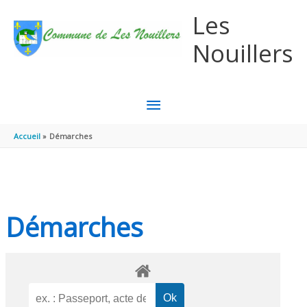
Aller au contenu
Aller au pied de page
Les
Nouillers
MENU
PRINCIPAL
Accueil
Démarches
Démarches