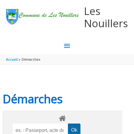
Aller au contenu
Aller au pied de page
Les
Nouillers
MENU
PRINCIPAL
Accueil
Démarches
Démarches