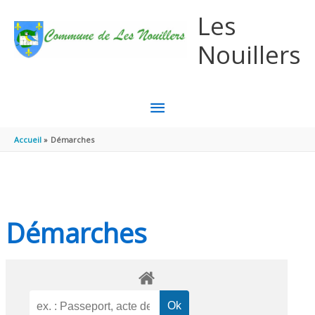
Aller au contenu
Aller au pied de page
Les
Nouillers
MENU
PRINCIPAL
Accueil
Démarches
Démarches