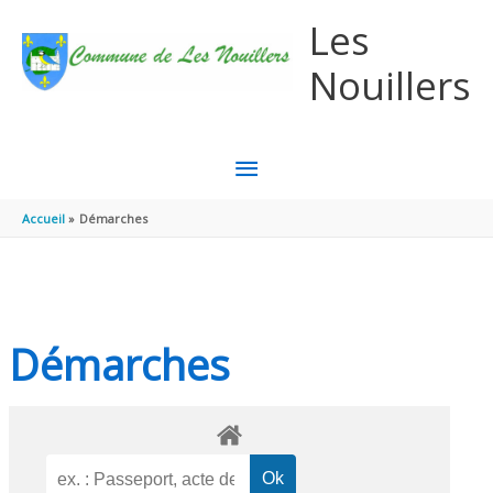
Aller au contenu
Aller au pied de page
Les
Nouillers
MENU
PRINCIPAL
Accueil
Démarches
Démarches